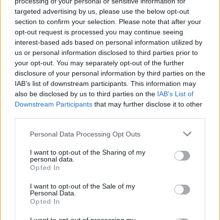
processing of your personal or sensitive information for
targeted advertising by us, please use the below opt-out
section to confirm your selection. Please note that after your
opt-out request is processed you may continue seeing
interest-based ads based on personal information utilized by
us or personal information disclosed to third parties prior to
your opt-out. You may separately opt-out of the further
disclosure of your personal information by third parties on the
PREMIUM
IAB’s list of downstream participants. This information may
also be disclosed by us to third parties on the
IAB’s List of
Downstream Participants
that may further disclose it to other
Radisson launches global
third parties.
long-stay initiative for
Personal Data Processing Opt Outs
business travellers
I want to opt-out of the Sharing of my
personal data.
Opted In
Radisson Hotel Group is launching a new global
long-stay offering aimed at corporate clients,
I want to opt-out of the Sale of my
Personal Data.
business travel agencies and companies working
Opted In
with international relocation services.