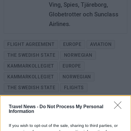
Ving, Spies, Tjäreborg,
Globetrotter och Sunclass
Airlines.
FLIGHT AGREEMENT
EUROPE
AVIATION
THE SWEDISH STATE
NORWEGIAN
KAMMARKOLLEGIET
EUROPE
KAMMARKOLLEGIET
NORWEGIAN
THE SWEDISH STATE
FLIGHTS
Travel News -
Do Not Process My Personal
Information
ADVERTISEMENT
If you wish to opt-out of the sale, sharing to third parties, or